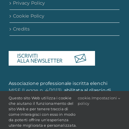
Privacy Policy
Molise
Cookie Policy
Credits
Piemonte e Valle d’Aosta
Puglia
Sardegna
Associazione professionale iscritta elenchi
Sicilia
MISE (Legge n. 4/2013)
, abilitata al rilascio di
attestazione di qualità e qualificazione
Questo sito Web utilizza i cookie
cookie
.
Impostazioni
che aiutano il funzionamento del
policy
professionale
Toscana
sito Web e per tenere traccia di
come interagisci con esso in modo
da poterti offrire un'esperienza
utente migliorata e personalizzata.
Trentino Alto Adige