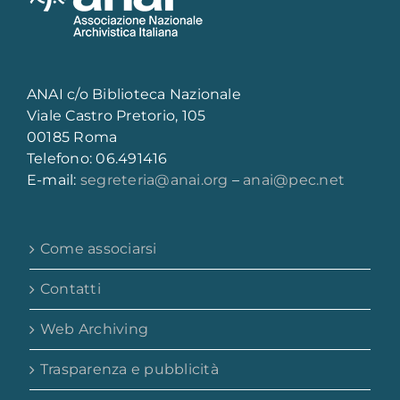
Campania
Emilia-Romagna
ANAI c/o Biblioteca Nazionale
Viale Castro Pretorio, 105
00185 Roma
Friuli-Venezia Giulia
Telefono: 06.491416
E-mail:
segreteria@anai.org
–
anai@pec.net
Lazio
Come associarsi
Liguria
Contatti
Lombardia
Web Archiving
Trasparenza e pubblicità
Marche