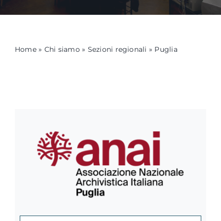
Formazione
Home
»
Chi siamo
»
Sezioni regionali
»
Puglia
Attività editoriale
News
CERCA
PER: