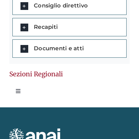
Consiglio direttivo
Recapiti
Documenti e atti
Sezioni Regionali
Toggle
Navigation
Abruzzo
Calabria e Basilicata