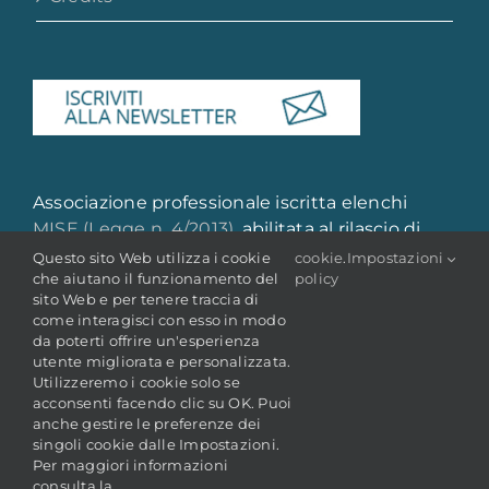
Associazione professionale iscritta elenchi
MISE (Legge n. 4/2013)
, abilitata al rilascio di
attestazione di qualità e qualificazione
Questo sito Web utilizza i cookie
cookie
.
Impostazioni
che aiutano il funzionamento del
policy
professionale
sito Web e per tenere traccia di
come interagisci con esso in modo
da poterti offrire un'esperienza
utente migliorata e personalizzata.
Utilizzeremo i cookie solo se
acconsenti facendo clic su OK. Puoi
anche gestire le preferenze dei
singoli cookie dalle Impostazioni.
© Copyright 2022 -
2026 | ANAI - Associazione Nazionale
Per maggiori informazioni
Archivistica Italiana
P. IVA: 05106681009 | C.F.: 80227410588
consulta la