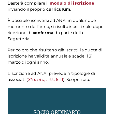
Basterà compilare il
modulo di iscrizione
inviando il proprio
curriculum.
È possibile iscriversi ad ANAI in qualunque
momento dell’anno; si risulta iscritti solo dopo
ricezione di
conferma
da parte della
Segreteria.
Per coloro che risultano già iscritti, la quota di
iscrizione ha validità annuale e scade il 31
marzo di ogni anno.
L’iscrizione ad ANAI prevede 4 tipologie di
associati (
Statuto
, artt. 6-11
). Scoprili ora:
o un
operatore
nel settore archivistico.
universitario
in materie archivistiche
SOCIO ORDINARIO