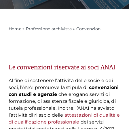
Formazione
Home
»
Professione archivista
»
Convenzioni
Attività editoriale
News
Le convenzioni riservate ai soci ANAI
CERCA
PER:
Al fine di sostenere l’attività delle socie e dei
soci, l’ANAI promuove la stipula di
convenzioni
con studi e agenzie
che erogano servizi di
formazione, di assistenza fiscale e giuridica, di
tutela professionale. Inoltre, l’ANAI ha avviato
l’attività di rilascio delle
attestazioni di qualità e
di qualificazione professionale
dei servizi
prestati dai soci ai sensi della Legge n. 4/2013.