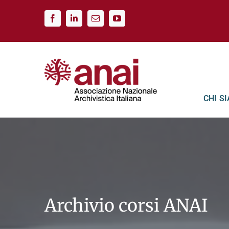
Salta
al
contenuto
CHI S
Archivio corsi ANAI