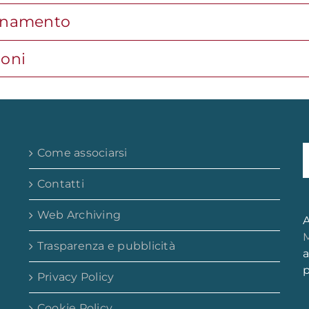
dinamento
ioni
Come associarsi
Contatti
Web Archiving
A
M
Trasparenza e pubblicità
a
p
Privacy Policy
Cookie Policy