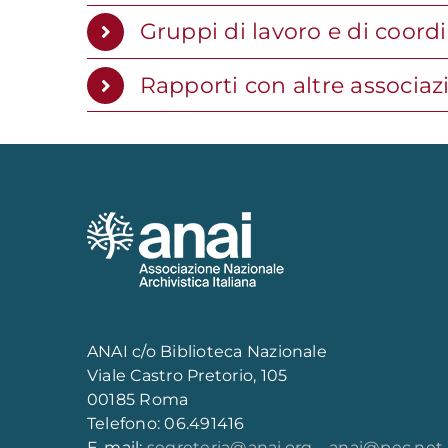
Gruppi di lavoro e di coor
Rapporti con altre associaz
ANAI c/o Biblioteca Nazionale
Viale Castro Pretorio, 105
00185 Roma
Telefono: 06.491416
E-mail:
segreteria@anai.org
–
anai@pec.net