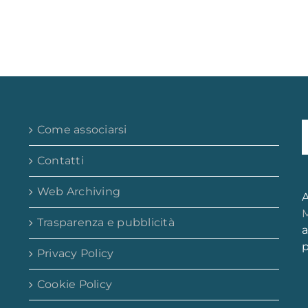
Come associarsi
Contatti
Web Archiving
A
M
Trasparenza e pubblicità
a
p
Privacy Policy
Cookie Policy