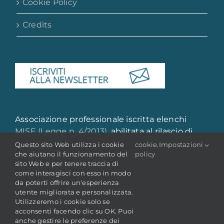
Cookie Policy
Credits
Associazione professionale iscritta elenchi
MISE (Legge n. 4/2013)
, abilitata al rilascio di
attestazione di qualità e qualificazione
Questo sito Web utilizza i cookie
cookie
.
Impostazioni
che aiutano il funzionamento del
policy
professionale
sito Web e per tenere traccia di
come interagisci con esso in modo
da poterti offrire un'esperienza
utente migliorata e personalizzata.
Utilizzeremo i cookie solo se
acconsenti facendo clic su OK. Puoi
anche gestire le preferenze dei