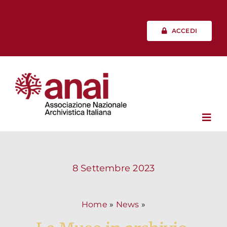
Salta
al
contenuto
ACCEDI
Toggl
Navig
Chi siamo
8 Settembre 2023
Vita associativa
Home
»
News
»
Professione