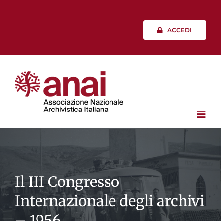
Salta
al
contenuto
ACCEDI
Toggl
Navig
Chi siamo
Il III Congresso
Vita associativa
Internazionale degli archivi
– 1956
Professione