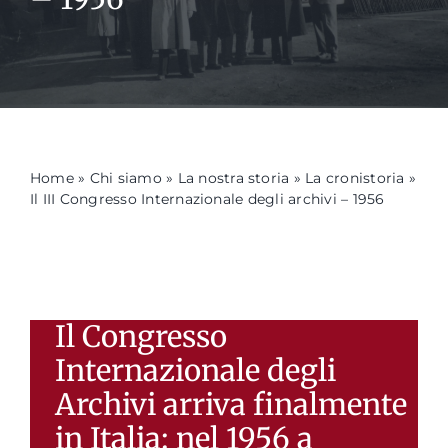
Formazione
Attività editoriale
Home
»
Chi siamo
»
La nostra storia
»
La cronistoria
»
News
Il III Congresso Internazionale degli archivi – 1956
CERCA
PER:
Il Congresso
Internazionale degli
Archivi arriva finalmente
in Italia: nel 1956 a