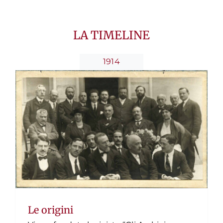
Le origini
Timeline
LA TIMELINE
1914
Le origini