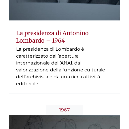
La presidenza di Antonino
Lombardo – 1964
Nasce la rivista “Archivi e Cultura”
La presidenza di Lombardo è
Timeline
caratterizzato dall’apertura
internazionale dell’ANAI, dal
valorizzazione della funzione culturale
dell’archivista e da una ricca attività
editoriale.
1967