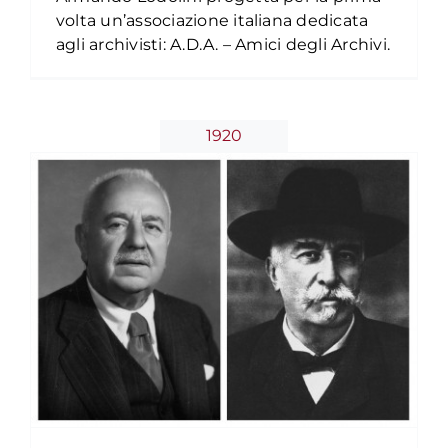
volta un’associazione italiana dedicata
L’ostruzionismo politico
agli archivisti: A.D.A. – Amici degli Archivi.
Timeline
1920