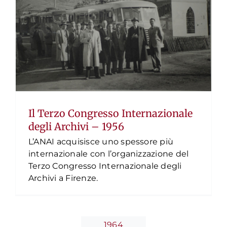
La presidenza di Antonino Lombardo
Il Terzo Congresso Internazionale
– 1964
degli Archivi – 1956
Timeline
L’ANAI acquisisce uno spessore più
internazionale con l’organizzazione del
Terzo Congresso Internazionale degli
Archivi a Firenze.
1964