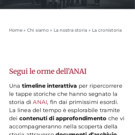
Formazione
Home
»
Chi siamo
»
La nostra storia
»
La cronistoria
Attività editoriale
News
Segui le orme dell’ANAI
CERCA
PER:
Una
timeline interattiva
per ripercorrere
le tappe storiche che hanno segnato la
storia di
ANAI
, fin dai primissimi esordi.
La linea del tempo è esplorabile tramite
dei
contenuti di approfondimento
che vi
accompagneranno nella scoperta della
storia attraverso
documenti d’archivio
.