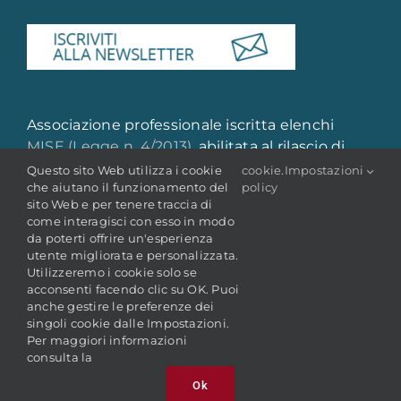
Associazione professionale iscritta elenchi
MISE (Legge n. 4/2013)
, abilitata al rilascio di
attestazione di qualità e qualificazione
Questo sito Web utilizza i cookie
cookie
.
Impostazioni
che aiutano il funzionamento del
policy
professionale
sito Web e per tenere traccia di
come interagisci con esso in modo
da poterti offrire un'esperienza
utente migliorata e personalizzata.
Utilizzeremo i cookie solo se
acconsenti facendo clic su OK. Puoi
anche gestire le preferenze dei
singoli cookie dalle Impostazioni.
© Copyright 2022 -
2026 | ANAI - Associazione Nazionale
Per maggiori informazioni
Archivistica Italiana
P. IVA: 05106681009 | C.F.: 80227410588
consulta la
Ok
Facebook
LinkedIn
Email
YouTube