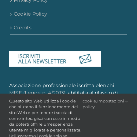
Privacy Policy
Cookie Policy
Credits
Associazione professionale iscritta elenchi
MISE (Legge n. 4/2013)
, abilitata al rilascio di
attestazione di qualità e qualificazione
Questo sito Web utilizza i cookie
cookie
.
Impostazioni
che aiutano il funzionamento del
policy
professionale
sito Web e per tenere traccia di
come interagisci con esso in modo
da poterti offrire un'esperienza
utente migliorata e personalizzata.
Utilizzeremo i cookie solo se