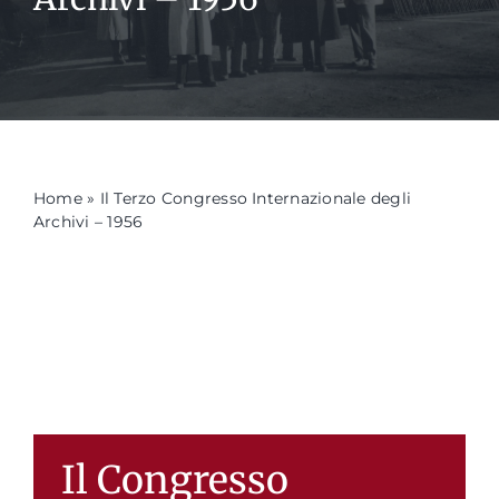
Formazione
Attività editoriale
Home
»
Il Terzo Congresso Internazionale degli
News
Archivi – 1956
CERCA
PER:
Il Congresso