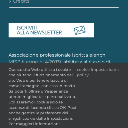
Credits
Associazione professionale iscritta elenchi
MISE (Legge n. 4/2013)
, abilitata al rilascio di
attestazione di qualità e qualificazione
Questo sito Web utilizza i cookie
cookie
.
Impostazioni
che aiutano il funzionamento del
policy
professionale
sito Web e per tenere traccia di
come interagisci con esso in modo
da poterti offrire un'esperienza
utente migliorata e personalizzata.
Utilizzeremo i cookie solo se
acconsenti facendo clic su OK. Puoi
anche gestire le preferenze dei
singoli cookie dalle Impostazioni.
© Copyright 2022 -
2026 | ANAI - Associazione Nazionale
Per maggiori informazioni
Archivistica Italiana