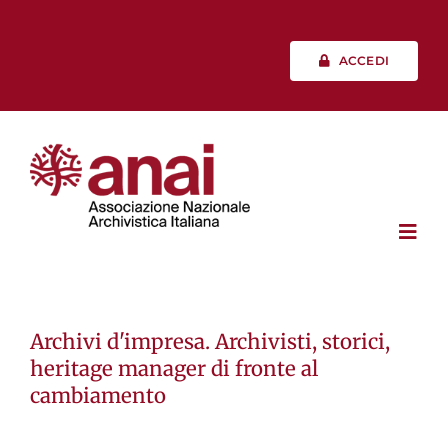
Salta
al
contenuto
ACCEDI
Toggl
Navig
Chi siamo
Archivi d'impresa. Archivisti, storici,
heritage manager di fronte al
Vita associativa
cambiamento
Professione