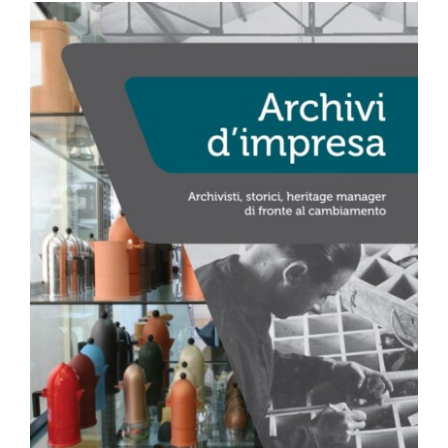
Formazione
Attività editoriale
News
CERCA
PER: