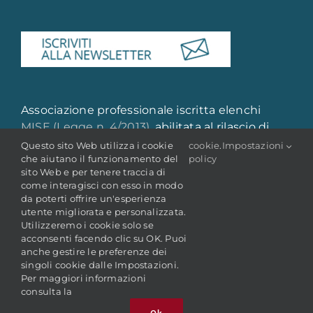
Associazione professionale iscritta elenchi
MISE (Legge n. 4/2013)
, abilitata al rilascio di
attestazione di qualità e qualificazione
Questo sito Web utilizza i cookie
cookie
.
Impostazioni
che aiutano il funzionamento del
policy
professionale
sito Web e per tenere traccia di
come interagisci con esso in modo
da poterti offrire un'esperienza
utente migliorata e personalizzata.
Utilizzeremo i cookie solo se
acconsenti facendo clic su OK. Puoi
anche gestire le preferenze dei
singoli cookie dalle Impostazioni.
© Copyright 2022 -
2026 | ANAI - Associazione Nazionale
Per maggiori informazioni
Archivistica Italiana
P. IVA: 05106681009 | C.F.: 80227410588
consulta la