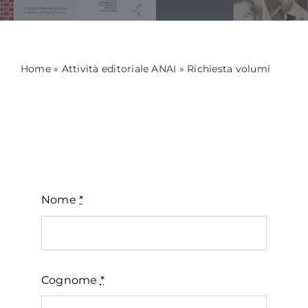
Formazione
Home
»
Attività editoriale ANAI
»
Richiesta volumi
Attività editoriale
News
CERCA
PER:
Nome
*
Cognome
*