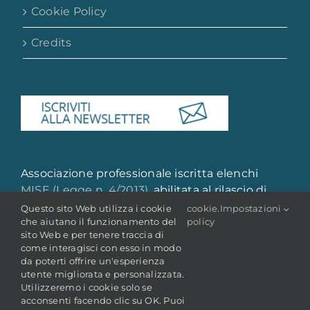
Cookie Policy
Credits
Associazione professionale iscritta elenchi
MISE (Legge n. 4/2013)
, abilitata al rilascio di
attestazione di qualità e qualificazione
Questo sito Web utilizza i cookie
cookie
.
Impostazioni
che aiutano il funzionamento del
policy
professionale
sito Web e per tenere traccia di
come interagisci con esso in modo
da poterti offrire un'esperienza
utente migliorata e personalizzata.
Utilizzeremo i cookie solo se
acconsenti facendo clic su OK. Puoi