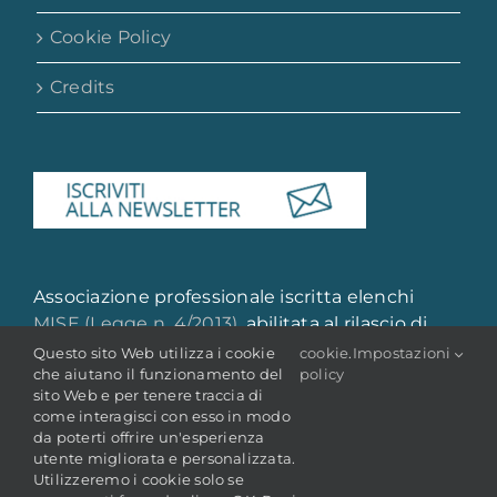
Cookie Policy
Credits
Associazione professionale iscritta elenchi
MISE (Legge n. 4/2013)
, abilitata al rilascio di
attestazione di qualità e qualificazione
Questo sito Web utilizza i cookie
cookie
.
Impostazioni
che aiutano il funzionamento del
policy
professionale
sito Web e per tenere traccia di
come interagisci con esso in modo
da poterti offrire un'esperienza
utente migliorata e personalizzata.
Utilizzeremo i cookie solo se