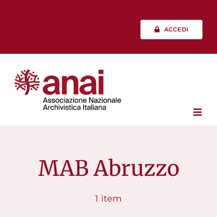
Salta
al
contenuto
ACCEDI
Toggl
Navig
Chi siamo
MAB Abruzzo
Vita associativa
1 item
Professione