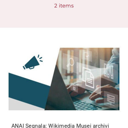
2 items
Formazione
Attività editoriale
News
CERCA
PER:
ANAI Segnala: Wikimedia Musei archivi