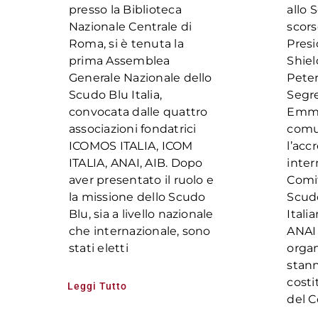
presso la Biblioteca
allo 
Nazionale Centrale di
scors
Roma, si è tenuta la
Presi
prima Assemblea
Shiel
Generale Nazionale dello
Peter
Scudo Blu Italia,
Segre
convocata dalle quattro
Emma
associazioni fondatrici
comu
ICOMOS ITALIA, ICOM
l’ac
ITALIA, ANAI, AIB. Dopo
inter
aver presentato il ruolo e
Comit
la missione dello Scudo
Scudo
Blu, sia a livello nazionale
Itali
che internazionale, sono
ANAI 
stati eletti
organ
stan
costi
Leggi Tutto
del C