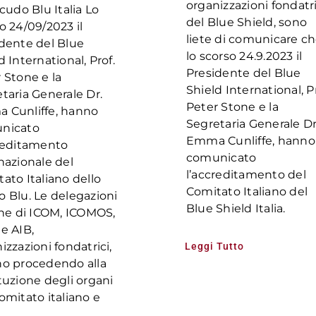
organizzazioni fondatri
Scudo Blu Italia Lo
del Blue Shield, sono
o 24/09/2023 il
liete di comunicare c
dente del Blue
lo scorso 24.9.2023 il
d International, Prof.
Presidente del Blue
 Stone e la
Shield International, Pr
taria Generale Dr.
Peter Stone e la
 Cunliffe, hanno
Segretaria Generale D
nicato
Emma Cunliffe, hanno
creditamento
comunicato
nazionale del
l’accreditamento del
ato Italiano dello
Comitato Italiano del
 Blu. Le delegazioni
Blue Shield Italia.
ane di ICOM, ICOMOS,
e AIB,
izzazioni fondatrici,
Leggi Tutto
no procedendo alla
tuzione degli organi
omitato italiano e