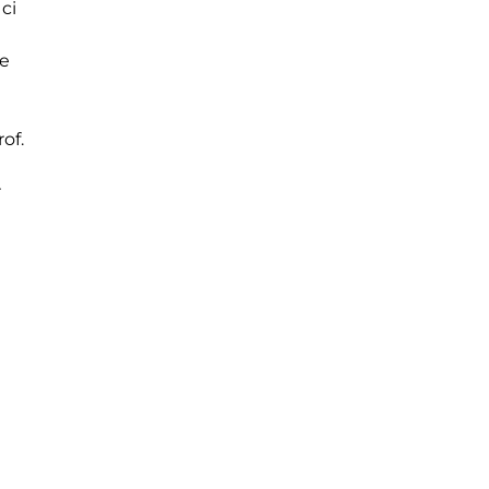
ci
he
of.
r