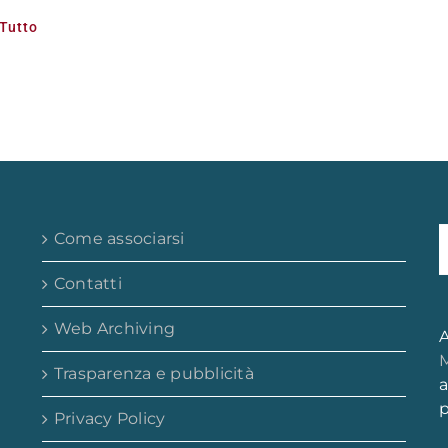
 Tutto
Come associarsi
Contatti
Web Archiving
A
M
Trasparenza e pubblicità
a
p
Privacy Policy