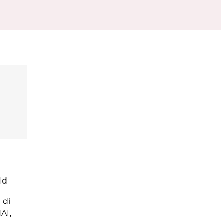
o
ld
 di
AI,