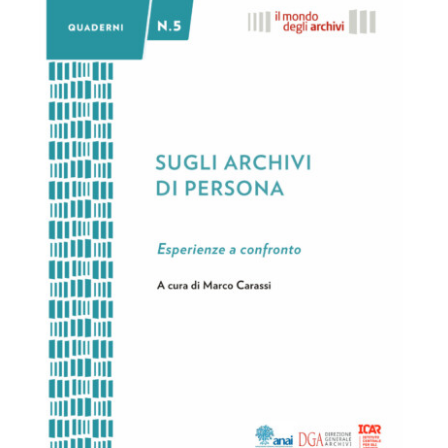
Formazione
Attività editoriale
News
CERCA
PER: