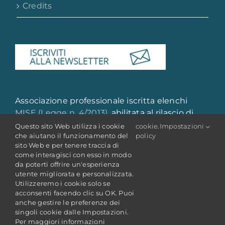
Credits
Associazione professionale iscritta elenchi
MISE (Legge n. 4/2013)
, abilitata al rilascio di
attestazione di qualità e qualificazione
Questo sito Web utilizza i cookie
cookie
.
Impostazioni
che aiutano il funzionamento del
policy
professionale
sito Web e per tenere traccia di
come interagisci con esso in modo
da poterti offrire un'esperienza
utente migliorata e personalizzata.
Utilizzeremo i cookie solo se
acconsenti facendo clic su OK. Puoi
anche gestire le preferenze dei
singoli cookie dalle Impostazioni.
© Copyright 2022 -
2026 | ANAI - Associazione Nazionale
Archivistica Italiana
Per maggiori informazioni