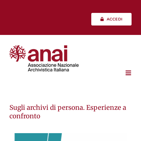
Salta
al
contenuto
ACCEDI
Toggl
Navig
Chi siamo
Sugli archivi di persona. Esperienze a
confronto
Vita associativa
Professione