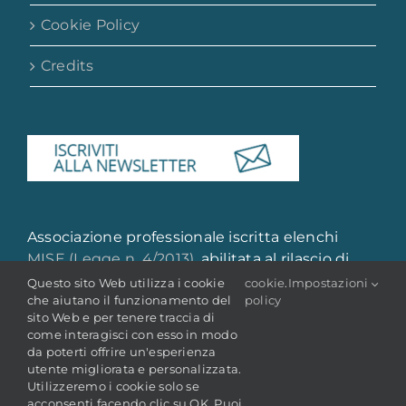
Cookie Policy
Credits
Associazione professionale iscritta elenchi
MISE (Legge n. 4/2013)
, abilitata al rilascio di
attestazione di qualità e qualificazione
Questo sito Web utilizza i cookie
cookie
.
Impostazioni
che aiutano il funzionamento del
policy
professionale
sito Web e per tenere traccia di
come interagisci con esso in modo
da poterti offrire un'esperienza
utente migliorata e personalizzata.
Utilizzeremo i cookie solo se
acconsenti facendo clic su OK. Puoi