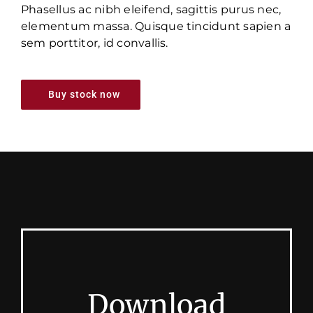
Phasellus ac nibh eleifend, sagittis purus nec,
elementum massa.
Quisque tincidunt sapien a
sem porttitor, id convallis.
Buy stock now
Download