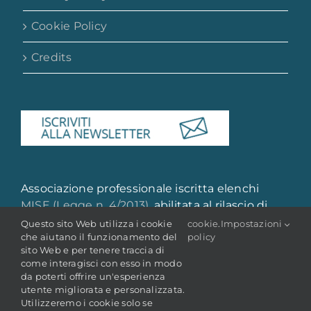
Cookie Policy
Credits
Associazione professionale iscritta elenchi
MISE (Legge n. 4/2013)
, abilitata al rilascio di
attestazione di qualità e qualificazione
Questo sito Web utilizza i cookie
cookie
.
Impostazioni
che aiutano il funzionamento del
policy
professionale
sito Web e per tenere traccia di
come interagisci con esso in modo
da poterti offrire un'esperienza
utente migliorata e personalizzata.
Utilizzeremo i cookie solo se