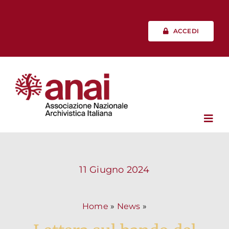
Salta
al
contenuto
ACCEDI
Toggl
Navig
Chi siamo
11 Giugno 2024
Vita associativa
Home
»
News
»
Professione