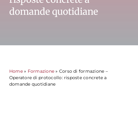
domande quotidiane
Formazione
Attività editoriale
News
Home
»
Formazione
» Corso di formazione –
CERCA
Operatore di protocollo: risposte concrete a
domande quotidiane
PER: