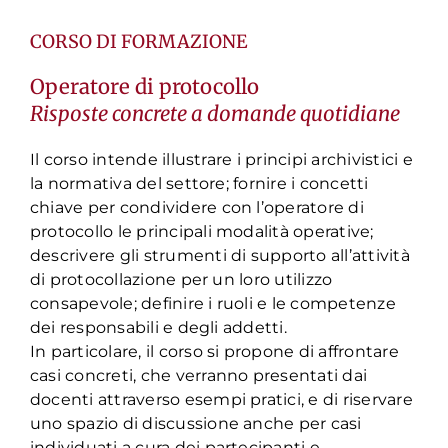
CORSO DI FORMAZIONE
Operatore di protocollo
Risposte concrete a domande quotidiane
Il corso intende i
llustrare
i
principi archivistici
e
la normativa del settore; fornire i concetti
chiave
per condividere con l’operatore
di
protocollo
le principali modalità operative;
descrivere gli
strumenti di supporto all’attività
di protocollazione per un loro utilizzo
consapevole; definire i ruoli
e le competenze
dei responsabili e degli addetti.
In particolare,
il corso
si propone di
a
ffrontare
casi co
ncreti
,
che verranno presentati dai
docenti
attraverso esempi
pratici,
e
di
riservare
uno spazio
di
discussione
anche
per
casi
individuati a cura
dei partecipanti
e