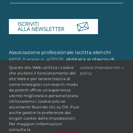
Associazione professionale iscritta elenchi
MISE (Legge n. 4/2013)
, abilitata al rilascio di
attestazione di qualità e qualificazione
Questo sito Web utilizza i cookie
cookie
.
Impostazioni
che aiutano il funzionamento del
policy
professionale
sito Web e per tenere traccia di
come interagisci con esso in modo
da poterti offrire un'esperienza
utente migliorata e personalizzata.
Utilizzeremo i cookie solo se
acconsenti facendo clic su OK. Puoi
anche gestire le preferenze dei
singoli cookie dalle Impostazioni.
© Copyright 2022 -
2026 | ANAI - Associazione Nazionale
Per maggiori informazioni
Archivistica Italiana
P. IVA: 05106681009 | C.F.: 80227410588
consulta la