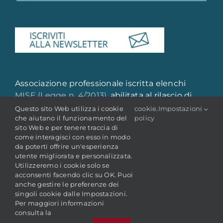
Associazione professionale iscritta elenchi
MISE (Legge n. 4/2013)
, abilitata al rilascio di
attestazione di qualità e qualificazione
Questo sito Web utilizza i cookie
cookie
.
Impostazioni
che aiutano il funzionamento del
policy
professionale
sito Web e per tenere traccia di
come interagisci con esso in modo
da poterti offrire un'esperienza
utente migliorata e personalizzata.
Utilizzeremo i cookie solo se
acconsenti facendo clic su OK. Puoi
anche gestire le preferenze dei
singoli cookie dalle Impostazioni.
© Copyright 2022 -
2026 | ANAI - Associazione Nazionale
Archivistica Italiana
Per maggiori informazioni
P. IVA: 05106681009 | C.F.: 80227410588
consulta la