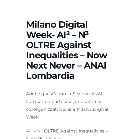
Formazione
Milano Digital
Week- AI² – N³
Attività editoriale
OLTRE Against
Inequalities – Now
News
Next Never – ANAI
Lombardia
CERCA
PER:
Anche quest’anno la Sezione ANAI
Lombardia partecipa, in qualità di
co-organizzatrice, alla Milano Digital
Week.
AI² – N³ OLTRE Against Inequalities –
Now Next Never