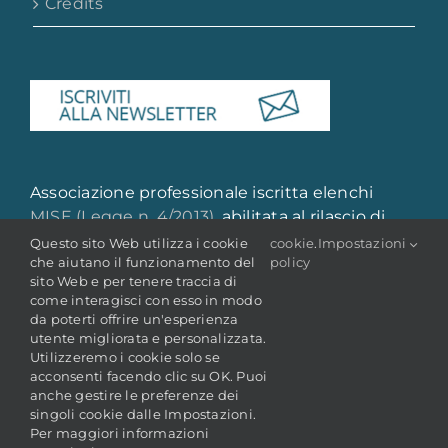
Credits
Associazione professionale iscritta elenchi
MISE (Legge n. 4/2013)
, abilitata al rilascio di
attestazione di qualità e qualificazione
Questo sito Web utilizza i cookie
cookie
.
Impostazioni
che aiutano il funzionamento del
policy
professionale
sito Web e per tenere traccia di
come interagisci con esso in modo
da poterti offrire un'esperienza
utente migliorata e personalizzata.
Utilizzeremo i cookie solo se
acconsenti facendo clic su OK. Puoi
anche gestire le preferenze dei
singoli cookie dalle Impostazioni.
© Copyright 2022 -
2026 | ANAI - Associazione Nazionale
Per maggiori informazioni
Archivistica Italiana