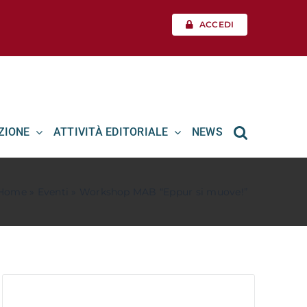
ACCEDI
ZIONE
ATTIVITÀ EDITORIALE
NEWS
Home
»
Eventi
»
Workshop MAB “Eppur si muove!”