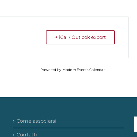
+ iCal / Outlook export
Powered by
Modern Events Calendar
Come associarsi
Contatti