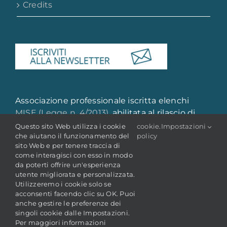
Credits
Associazione professionale iscritta elenchi
MISE (Legge n. 4/2013)
, abilitata al rilascio di
attestazione di qualità e qualificazione
Questo sito Web utilizza i cookie
cookie
.
Impostazioni
che aiutano il funzionamento del
policy
professionale
sito Web e per tenere traccia di
come interagisci con esso in modo
da poterti offrire un'esperienza
utente migliorata e personalizzata.
Utilizzeremo i cookie solo se
acconsenti facendo clic su OK. Puoi
anche gestire le preferenze dei
singoli cookie dalle Impostazioni.
© Copyright 2022 -
2026 | ANAI - Associazione Nazionale
Archivistica Italiana
Per maggiori informazioni