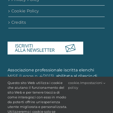
Cookie Policy
Credits
Associazione professionale iscritta elenchi
MISE (Legge n. 4/2013)
, abilitata al rilascio di
attestazione di qualità e qualificazione
Questo sito Web utilizza i cookie
cookie
.
Impostazioni
che aiutano il funzionamento del
policy
professionale
sito Web e per tenere traccia di
come interagisci con esso in modo
da poterti offrire un'esperienza
utente migliorata e personalizzata.
Utilizzeremo i cookie solo se