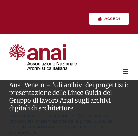
Salta
al
contenuto
ACCEDI
Toggl
Navig
Anai Veneto – ‘Gli archivi dei progettisti:
presentazione delle Linee Guida del
Chi siamo
Gruppo di lavoro Anai sugli archivi
digitali di architetture
Home
»
Eventi
»
Anai Veneto – ‘Gli archivi dei
Vita associativa
progettisti: presentazione delle Linee Guida del
Gruppo di lavoro Anai sugli archivi digitali di
architetture
Professione