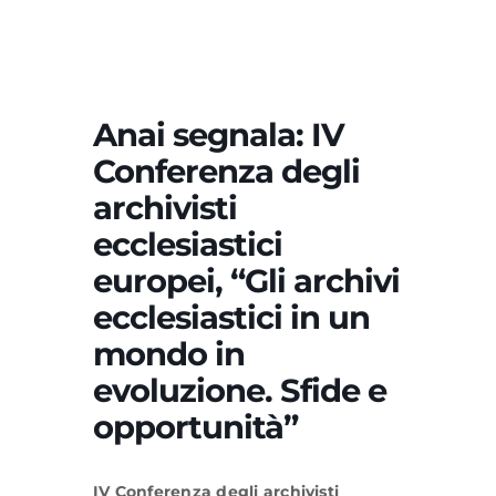
Formazione
Anai segnala: IV
Attività editoriale
Conferenza degli
archivisti
News
ecclesiastici
europei, “Gli archivi
CERCA
PER:
ecclesiastici in un
mondo in
evoluzione. Sfide e
opportunità”
IV Conferenza degli archivisti