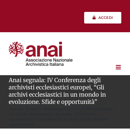
Salta
al
contenuto
ACCEDI
Toggl
Navig
Anai segnala: IV Conferenza degli
archivisti ecclesiastici europei, “Gli
Chi siamo
archivi ecclesiastici in un mondo in
evoluzione. Sfide e opportunità”
Home
»
Eventi
»
Anai segnala: IV Conferenza degli
Vita associativa
archivisti ecclesiastici europei, “Gli archivi
ecclesiastici in un mondo in evoluzione. Sfide e
opportunità”
Professione