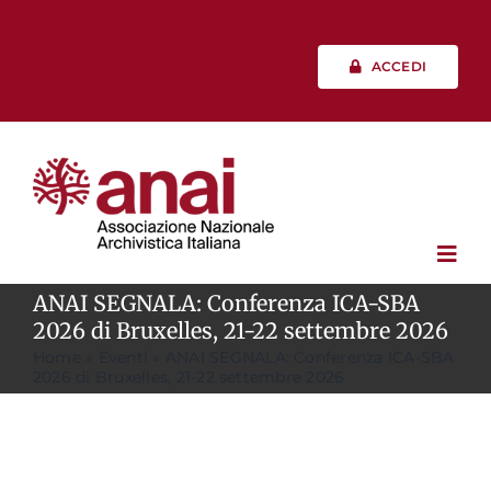
Salta
al
contenuto
ACCEDI
Toggl
Navig
ANAI SEGNALA: Conferenza ICA-SBA
2026 di Bruxelles, 21-22 settembre 2026
Chi siamo
Home
»
Eventi
»
ANAI SEGNALA: Conferenza ICA-SBA
2026 di Bruxelles, 21-22 settembre 2026
Vita associativa
Professione