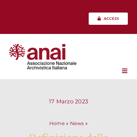
Salta
al
contenuto
ACCEDI
Toggl
Navig
Chi siamo
17 Marzo 2023
Vita associativa
Home
»
News
»
Professione