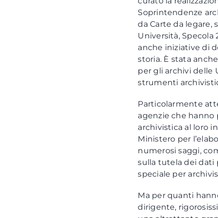
curato la realizzazi
Soprintendenze archi
da Carte da legare, s
Università, Specola 
anche iniziative di d
storia. È stata anch
per gli archivi dell
strumenti archivistic
Particolarmente atte
agenzie che hanno p
archivistica al loro
Ministero per l’elab
numerosi saggi, come
sulla tutela dei dati
speciale per archivis
Ma per quanti hanno 
dirigente, rigorosis