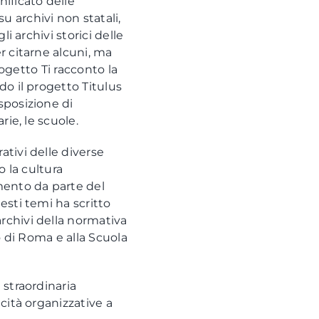
nificato delle
u archivi non statali,
i archivi storici delle
r citarne alcuni, ma
rogetto Ti racconto la
do il progetto Titulus
sposizione di
rie, le scuole.
ativi delle diverse
 la cultura
imento da parte del
esti temi ha scritto
rchivi della normativa
to di Roma e alla Scuola
 straordinaria
acità organizzative a