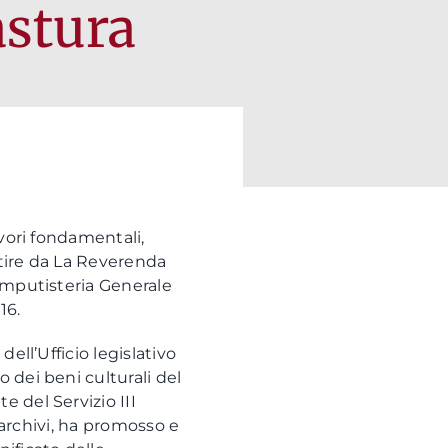
astura
avori fondamentali,
rtire da La Reverenda
Computisteria Generale
16.
ell’Ufficio legislativo
 dei beni culturali del
e del Servizio III
e archivi, ha promosso e