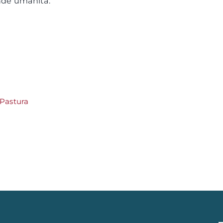
nde umanità.
 Pastura