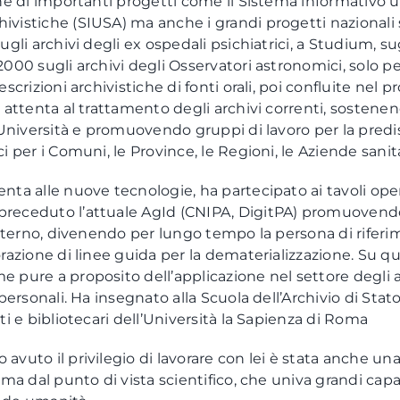
one di importanti progetti come il Sistema informativo u
vistiche (SIUSA) ma anche i grandi progetti nazionali s
ugli archivi degli ex ospedali psichiatrici, a Studium, sugl
2000 sugli archivi degli Osservatori astronomici, solo pe
escrizioni archivistiche di fonti orali, poi confluite nel p
e attenta al trattamento degli archivi correnti, sostenen
e Università e promuovendo gruppi di lavoro per la predi
i per i Comuni, le Province, le Regioni, le Aziende sanita
nta alle nuove tecnologie, ha partecipato ai tavoli oper
receduto l’attuale AgId (CNIPA, DigitPA) promuovendo
 interno, divenendo per lungo tempo la persona di rifer
orazione di linee guida per la dematerializzazione. Su qu
 pure a proposito dell’applicazione nel settore degli a
 personali. Ha insegnato alla Scuola dell’Archivio di Sta
ti e bibliotecari dell’Università la Sapienza di Roma
avuto il privilegio di lavorare con lei è stata anche una
sima dal punto di vista scientifico, che univa grandi cap