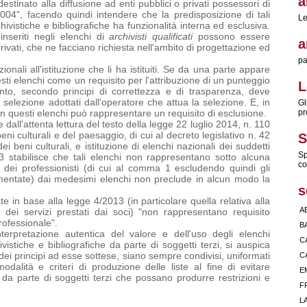
a
stinato alla diffusione ad enti pubblici o privati possessori di
/2004", facendo quindi intendere che la predisposizione di tali
Le
vistiche e bibliografiche ha funzionalità interna ed esclusiva.
 inseriti negli elenchi di
archivisti qualificati
possono essere
a
privati, che ne facciano richiesta nell'ambito di progettazione ed
pa
ionali all'istituzione che li ha istituiti. Se da una parte appare
esti elenchi come un requisito per l'attribuzione di un punteggio
L
mento, secondo principi di correttezza e di trasparenza, deve
i selezione adottati dall'operatore che attua la selezione. E, in
Gl
n questi elenchi può rappresentare un requisito di esclusione.
pr
dall'attenta lettura del testo della legge 22 luglio 2014, n. 110
ni culturali e del paesaggio, di cui al decreto legislativo n. 42
S
ei beni culturali, e istituzione di elenchi nazionali dei suddetti
Sp
 3 stabilisce che tali elenchi non rappresentano sotto alcuna
co
 dei professionisti (di cui al comma 1 escludendo quindi gli
amentate) dai medesimi elenchi non preclude in alcun modo la
s
te in base alla legge 4/2013 (in particolare quella relativa alla
A
e dei servizi prestati dai soci) "non rappresentano requisito
professionale".
B
terpretazione autentica del valore e dell'uso degli elenchi
C
istiche e bibliografiche da parte di soggetti terzi, si auspica
 dei principi ad esse sottese, siano sempre condivisi, uniformati
C
alità e criteri di produzione delle liste al fine di evitare
E
 da parte di soggetti terzi che possano produrre restrizioni e
F
.
L