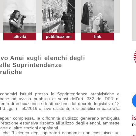
attività
pubblicazioni
link
vo Anai sugli elenchi degli
elle Soprintendenze
grafiche
economici istituiti presso le Soprintendenze archivistiche e
in base ad avviso pubblico ai sensi dell'art. 332 del DPR n.
nto di esecuzione e di attuazione del decreto legislativo 12
l d.Lgs. n. 50/2016 e, ove esistenti, resi pubblici in base alla
i
eppur complessa, le difformità d'utilizzo generano ambiguità
pretazione estensiva rispetto all'utilizzo degli elenchi, ammette
Ri
parte di altre stazioni appaltanti.
e che "L'elenco degli operatori economici non costituisce un