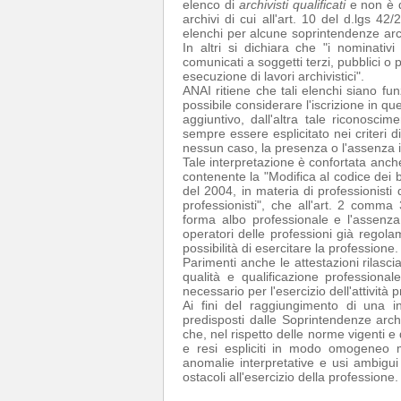
elenco di
archivisti qualificati
e non è de
archivi di cui all'art. 10 del d.lgs 42
elenchi per alcune soprintendenze archi
In altri si dichiara che "i nominativi
comunicati a soggetti terzi, pubblici o 
esecuzione di lavori archivistici".
ANAI ritiene che tali elenchi siano funz
possibile considerare l'iscrizione in qu
aggiuntivo, dall'altra tale riconosci
sempre essere esplicitato nei criteri d
nessun caso, la presenza o l'assenza i
Tale interpretazione è confortata anche 
contenente la "Modifica al codice dei be
del 2004, in materia di professionisti d
professionisti", che all'art. 2 comma
forma albo professionale e l'assenza
operatori delle professioni già regol
possibilità di esercitare la professione.
Parimenti anche le attestazioni rilascia
qualità e qualificazione professional
necessario per l'esercizio dell'attività 
Ai fini del raggiungimento di una in
predisposti dalle Soprintendenze archiv
che, nel rispetto delle norme vigenti e
e resi espliciti in modo omogeneo mod
anomalie interpretative e usi ambigui
ostacoli all'esercizio della professione