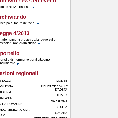
rchivio news ed eventi
ggi le notizie passate
rchiviando
rtecipa al forum dell'anai
egge 4/2013
i adempimenti previsti dalla legge sulle
ofessioni non ordinistiche
portello
ortello di riferimento per il cittadino
nsumatore
ezioni regionali
BRUZZO
MOLISE
ASILICATA
PIEMONTE E VALLE
D'AOSTA
ALABRIA
PUGLIA
AMPANIA
SARDEGNA
MILIA-ROMAGNA
SICILIA
RIULI-VENEZIA GIULIA
TOSCANA
AZIO